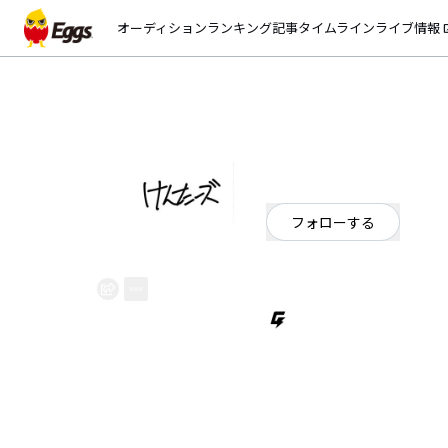
オーディション
ランキング
記事
タイムライン
ライブ情報
open_
けんたーズ
EggsID：
kenters_info
15
フォロワー
フォローする
埼玉県
ロック
けんたーズ Gt.Vo @kk_7_a Dr.Ch