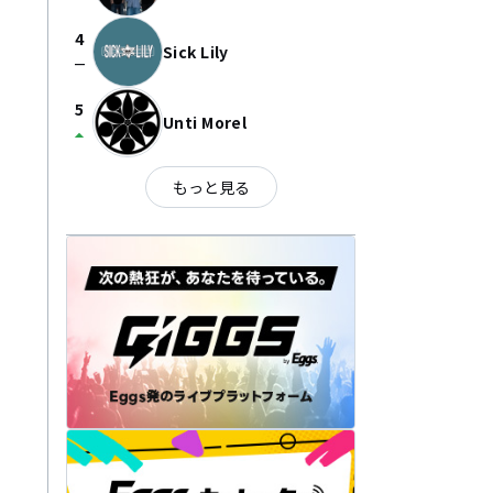
4
Sick Lily
check_indeterminate_small
5
Unti Morel
arrow_drop_up
もっと見る