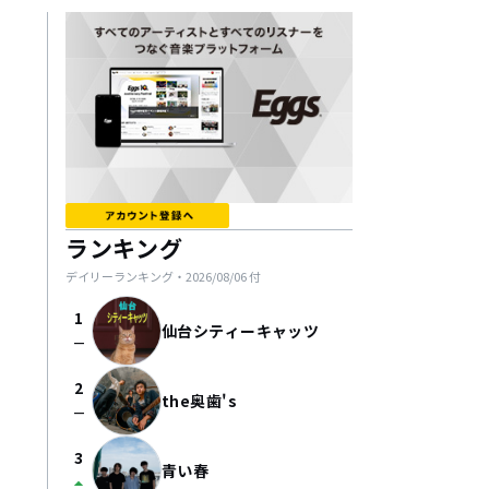
ランキング
デイリーランキング・
2026/08/06
付
1
仙台シティーキャッツ
check_indeterminate_small
2
the奥歯's
check_indeterminate_small
3
青い春
arrow_drop_up