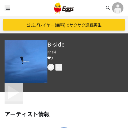
search
menu
公式プレイヤー(無料)でサクサク連続再生
B-side
Khaki
3
アーティスト情報