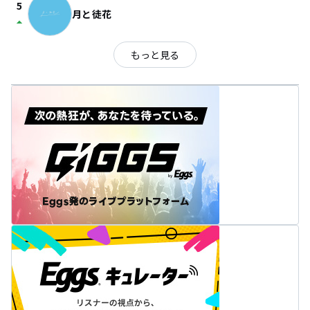
5
月と徒花
arrow_drop_up
もっと見る