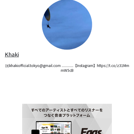
Khaki
✉️khakiofficial.tokyo@gmail.com .............【Instagram】https://t.co/z31Mm
mW5cB