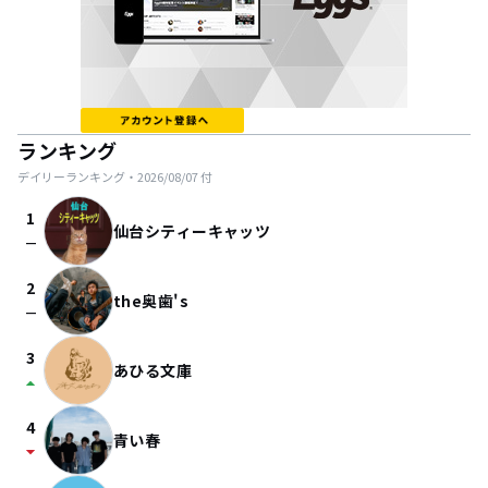
ランキング
デイリーランキング・
2026/08/07
付
1
仙台シティーキャッツ
check_indeterminate_small
2
the奥歯's
check_indeterminate_small
3
あひる文庫
arrow_drop_up
4
青い春
arrow_drop_down