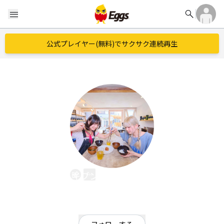
search
menu
公式プレイヤー(無料)でサクサク連続再生
キブンテキShopper
EggsID：
kibunteki
20
フォロワー