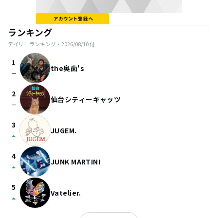
ランキング
デイリーランキング・
2026/08/10
付
1
the奥歯's
check_indeterminate_small
2
仙台シティーキャッツ
check_indeterminate_small
3
JUGEM.
arrow_drop_up
4
JUNK MARTINI
arrow_drop_up
5
Vatelier.
arrow_drop_up