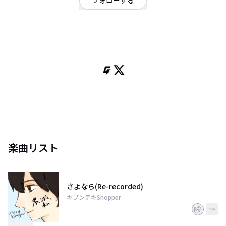
フォローする
神奈川県
ポップ
/
ロック
"キブンテキ"な音楽、発信中。"Shopper"に新しいジブンを期待して…
【Instagram】
https://instagram.com/kibunteki__?utm_medium=copy_link
【Twitter 】
Gt.Vo. 大久保綺音 (https://twitter.com/tooi_kio_ku?s=21)
Dr.ありし(https://twitter.com/penpen_warabi?s=21)
楽曲リスト
さよなら(Re-recorded)
キブンテキShopper