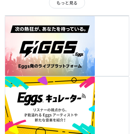
もっと見る