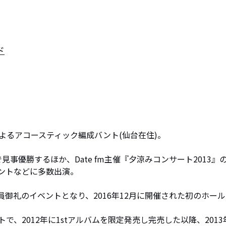
ド
Iによるアコースティック編成バント(仙台在住)。

VE』で見事優勝するほか、Date fm主催『夕涼みコンサート2013』
ントなどに多数出演。

は、常に満員御礼のイベントとなり、2016年12月に開催された初のホー
、2012年に1stアルバムを限定発売し完売した以降、2013