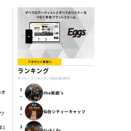
ランキング
デイリーランキング・
2026/08/08
付
1
のオ
the奥歯's
arrow_drop_up
2
仙台シティーキャッツ
ルワ
arrow_drop_down
年1
3
Sick Lily