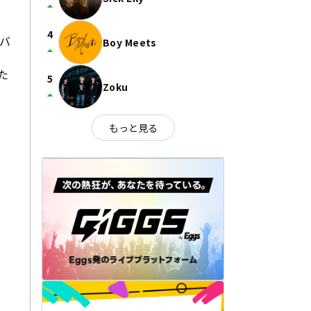
arrow_drop_up
4
カバ
Boy Meets
arrow_drop_up
た
5
Zoku
arrow_drop_up
もっと見る