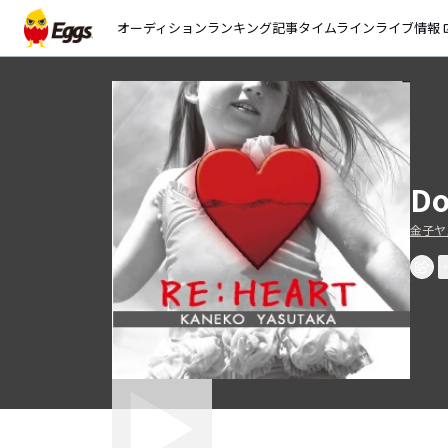
オーディション
ランキング
記事
タイムライン
ライブ情報
open_
Do
金子ヤ