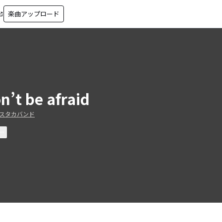
楽曲アップロード
in_new
n’t be afraid
スタカバンド