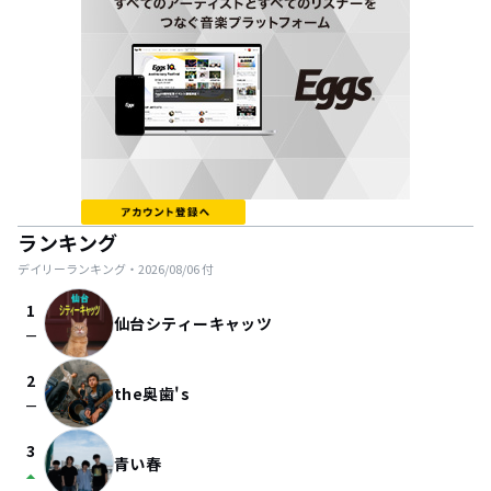
ランキング
デイリーランキング・
2026/08/06
付
1
仙台シティーキャッツ
check_indeterminate_small
2
the奥歯's
check_indeterminate_small
3
青い春
arrow_drop_up