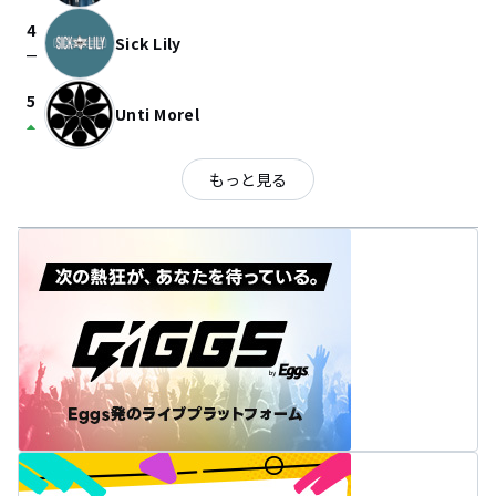
4
Sick Lily
check_indeterminate_small
5
Unti Morel
arrow_drop_up
もっと見る