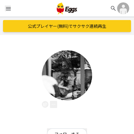
search
menu
公式プレイヤー(無料)でサクサク連続再生
kikori
EggsID：
kinyoubino
1
フォロワー