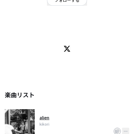
フォローする
東京都
オルタナティブ
/
chill out
OFFICIAL WEBSITE
kikori - 1993年生まれ、東京都在住。
alternative / Hip-Hop / acoustic / ambient等の楽曲制作・ライブ活動を行
う。
2017年より鎌倉で自主イベント 『帰途 - kito - 』の活動を始め、飲・食・音
楽及び空間のプロデュースを実施。
2020年4月、術ノ穴レーベルのコンピレーションアルバム「HELLO!!!
vol.11」に"alien"で楽曲参加。
楽曲リスト
alien
kikori