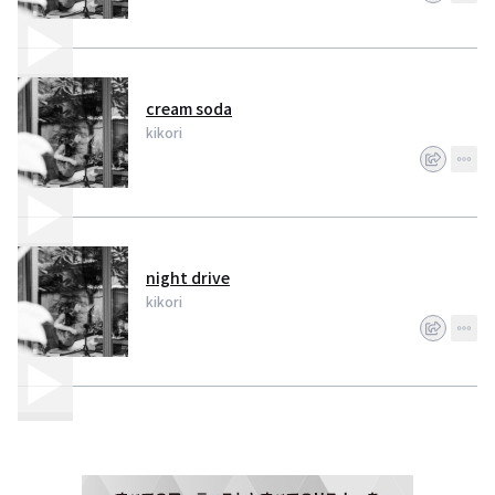
cream soda
kikori
night drive
kikori