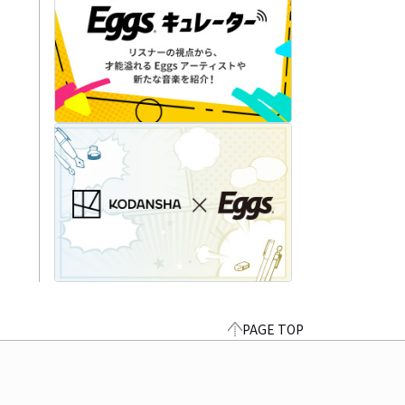
PAGE TOP