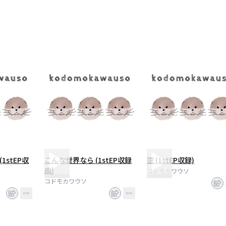
1stEP収
こんな世界なら (1stEP収録
空 (1stEP収録)
曲)
コドモカワウソ
コドモカワウソ