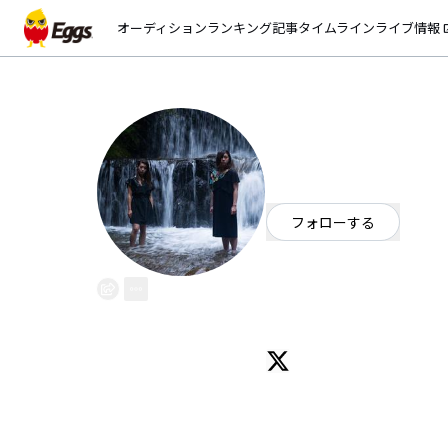
オーディション
ランキング
記事
タイムライン
ライブ情報
open_
コドモカワウソ
EggsID：
kodomokawauso
185
フォロワー
フォローする
千葉県
ギターロック
/
オルタナ
OFFICIAL WEBSITE
Twitter:@kodomokawauso
エモーショナル
ガールズロックバンド。
2014年5月結成。
2015年8月に1st e.p.をリリース‼︎
2016年5月27日 に2nd e.p.リリース企画‼︎
2017年1月 拠点を千葉県柏市へ移転。