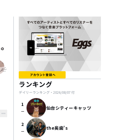
ランキング
デイリーランキング・
2026/08/07
付
1
仙台シティーキャッツ
check_indeterminate_small
2
the奥歯's
check_indeterminate_small