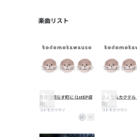
Vo/Ba. クマモモコ
Dr/cho. 朝
楽曲リスト
月夜の照らす町に (1stEP収
さよならカクテル (
録)
録)
コドモカワウソ
コドモカワウソ