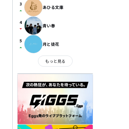
3
あひる文庫
arrow_drop_up
4
青い春
arrow_drop_down
5
月と徒花
arrow_drop_up
もっと見る