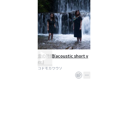
雲の隙間(acoustic short v
er.)
コドモカワウソ