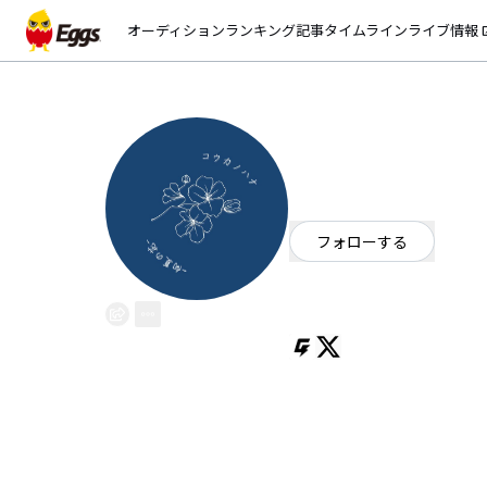
オーディション
ランキング
記事
タイムライン
ライブ情報
open_
コウカノハナ
EggsID：
koka_no_hana
1
フォロワー
フォローする
東京都
オルタナティブ
Tokyo-based Alternative / Drea