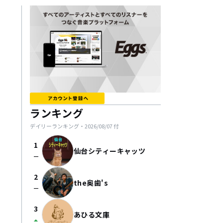
ランキング
デイリーランキング・
2026/08/07
付
1
仙台シティーキャッツ
check_indeterminate_small
2
the奥歯's
check_indeterminate_small
3
あひる文庫
arrow_drop_up