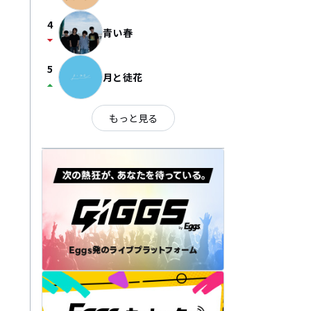
4
青い春
arrow_drop_down
5
月と徒花
arrow_drop_up
もっと見る