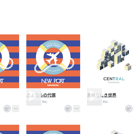
さよならの代償
素晴らしき世界
komodo Inc.
komodo Inc.