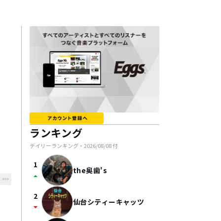
ランキング
デイリーランキング・
2026/08/08
付
1
the奥歯's
arrow_drop_up
2
仙台シティーキャッツ
arrow_drop_down