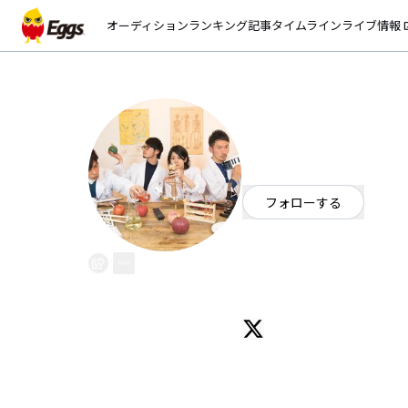
オーディション
ランキング
記事
タイムライン
ライブ情報
open_
komodo Inc.
EggsID：
komodoinc
20
フォロワー
フォローする
東京都
ミクスチャー
/
オルタナ
OFFICIAL WEBSITE
- きっと、この音と出かけたくなる
カラダ弾む軽快なサウンド。
ココロ掴むグッドメロディ。
三男一女が織り成す、キャッチー
一度耳にすれば、知らないうちに