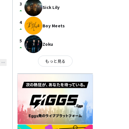
3
Sick Lily
arrow_drop_up
4
Boy Meets
arrow_drop_up
5
Zoku
arrow_drop_up
もっと見る