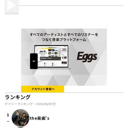
ランキング
デイリーランキング・
2026/08/09
付
1
the奥歯's
check_indeterminate_small