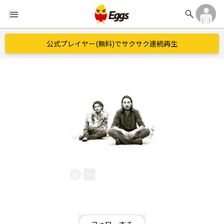
search
menu
公式プレイヤー(無料)でサクサク連続再生
the kave
EggsID：
kouhei1975
5
フォロワー