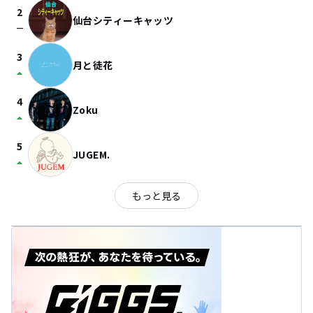
2
仙台シティーキャッツ
check_indeterminate_small
3
月と徒花
arrow_drop_up
4
Zoku
arrow_drop_up
5
JUGEM.
arrow_drop_up
もっと見る