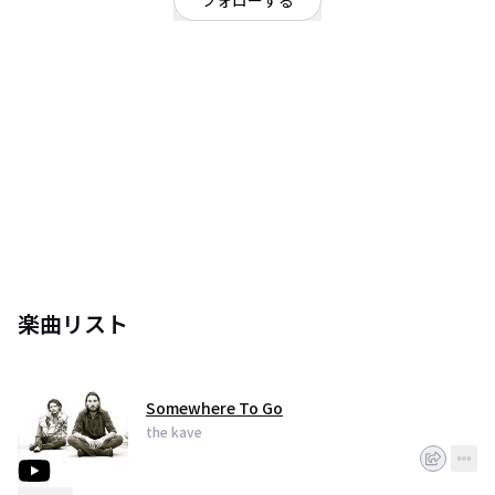
フォローする
東京都
ロック
/
ポップ
/
Indie Rock
OFFICIAL WEBSITE
Member
Andrew Sloman : Vo. AG. 寺田 航平 : Gu. 山根 貴俊 : Ba. Leo
Manoury : Dr.
2012年それぞれのキャリアを重ねたメンバーが出会い、意気投合しバンドを
結成。 ライブハウスTerra（東京・西荻窪）を拠点に各地でライブ活動を開
始する。
エピソードとしてメンバーが乗った電車が台風の影響で運行を見合わせた
際、Voのアンドリューが 車内で弾き語りのパフォーマンスした動画が
YouTube、ニコニコ動画で話題になり日本テレビの「スッキリ！！」に取り
上げられる。(https://www.youtube.com/watch?v=j4KsX5BfMSc)
楽曲リスト
2015年YouTubeのライブ動画を観た音楽プロデューサーThomas Johansen
からオファーを受け、 LAにてレコーディングを行う。(英国アビーロードス
Somewhere To Go
the kave