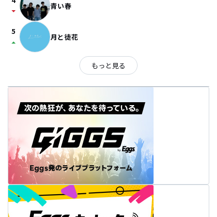
4
青い春
arrow_drop_down
5
月と徒花
arrow_drop_up
もっと見る