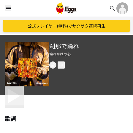
search
menu
公式プレイヤー(無料)でサクサク連続再生
刹那で踊れ
壊れかけの心
歌詞