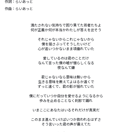
作詞：
らいあっと
作曲：
らいあっと
満たされない気持ちで困り果てた若者たちよ

何が正義か何が本当かわたしが答えを出そう

それじゃないからこれじゃないから

僕を揺さぶってそうしたいけど

心が追いつかないまま項垂れていた

愛しているのは君のことだけ

なんて言った僕の嘘が憎らしくなる

夜なんて嫌

君じゃないなら意味は無いから

生きる意味を教えてよはるか遠くで

ずっと遠くで、君の影が揺れていた

僕にだっていつか自分を愛せるようになるから

歩みを止めることなく刹那で踊れ

いまここにあなたはいるそれだけが真実だ

このまま進んでいけばいつか救われるはずさ

そう言いった君の声が震えてた
