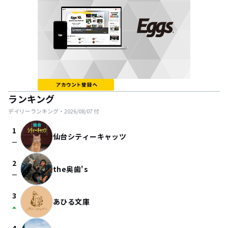
ランキング
デイリーランキング・
2026/08/07
付
1
仙台シティーキャッツ
check_indeterminate_small
2
the奥歯's
check_indeterminate_small
3
あひる文庫
arrow_drop_up