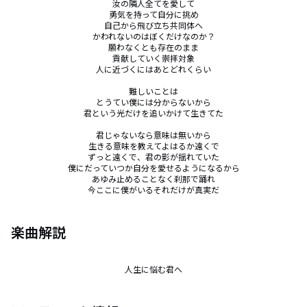
汝の隣人全てを愛して

勇気を持って自分に挑め

自己から飛び立ち共同体へ

かわれないのはぼくだけなのか？

願わなくとも存在のまま

貢献していく崇拝対象

人に近づくにはあとどれくらい

難しいことは

とうてい僕には分からないから

君という光だけを追いかけて生きてた

君じゃないなら意味は無いから

生きる意味を教えてよはるか遠くで

ずっと遠くで、君の影が揺れていた

僕にだっていつか自分を愛せるようになるから

あゆみ止めることなく刹那で踊れ

今ここに僕がいるそれだけが真実だ
楽曲解説
人生に悩む君へ