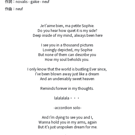
作詞：
novalis - gakie - neuf
作曲：
neuf
Je t'aime bien, ma petite Sophie. 

Do you hear how quiet it is my side?

Deep inside of my mind, always been here

I see you in a thousand pictures 

Lovingly depicted, my Sophie

But none of them can describe you 

How my soul beholds you. 

I only know that the world is bustling Ever since, 

I've been blown away just like a dream 

And an undeniably sweet heaven 

Reminds forever in my thoughts. 

lalalalala・・・ 

-accordion solo-

And I’m dying to see you and I,

Wanna hold you in my arms, again

But it’s just unspoken dream for me.
