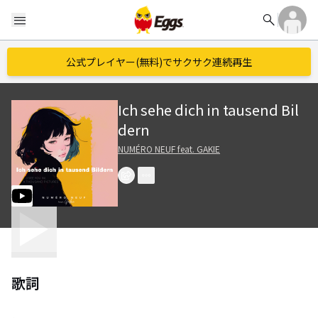
search
menu
公式プレイヤー(無料)でサクサク連続再生
Ich sehe dich in tausend Bil
dern
NUMÉRO NEUF feat. GAKIE
歌詞