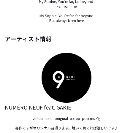
My Sophie, You’re far, far beyond 

Far from me

My Sophie, You’re far. far beyond

But always been here
アーティスト情報
NUMÉRO NEUF feat. GAKIE
viяtual  uиit - oяigiиаl  яэтяo  pop muzїӄ

寡作ですがオリジナル曲綴ります。聴いて貰えれば嬉しいです♪