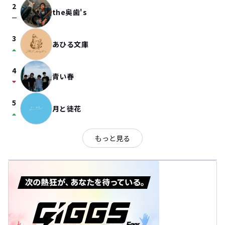
2
the奥歯's
check_indeterminate_small
3
あひる文庫
arrow_drop_up
4
青い春
arrow_drop_down
5
月と徒花
arrow_drop_up
もっと見る