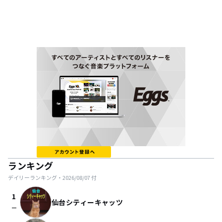
ランキング
デイリーランキング・
2026/08/07
付
1
仙台シティーキャッツ
check_indeterminate_small