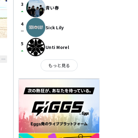
3
青い春
arrow_drop_up
4
Sick Lily
check_indeterminate_small
5
Unti Morel
arrow_drop_up
もっと見る