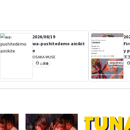
2026/08/19
20
wa-pushitedemo ainikit
Fi
e
y 
OSAKA MUSE
天王
location_on
location
心斎橋