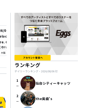
26/09/03
2026/09/15
reloop 25th Anniversar
asano raincoat pres
pre. Carmen
s. “night parade!!”
寺Fireloop
live music club PADOMA
_on
location_on
大阪
神戸
ランキング
デイリーランキング・
2026/08/06
付
1
仙台シティーキャッツ
check_indeterminate_small
2
the奥歯's
check_indeterminate_small