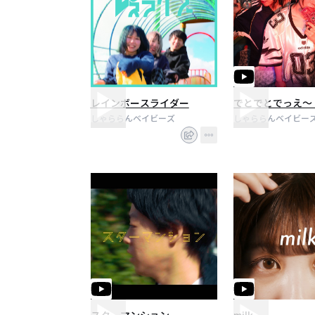
レインボースライダー
でとでとでっえ〜
しゃららんベイビーズ
しゃららんベイビー