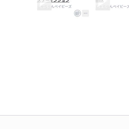
スターマンション
milk
しゃららんベイビーズ
しゃららんベイビー