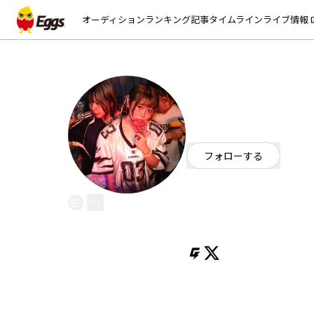
オーディション
ランキング
記事
タイムライン
ライブ情報
open_
しゃららんベイ
EggsID：
krkrmizuki
10
フォロワー
フォローする
大阪府
ポップ
OFFICIAL WEBSITE
関西で活動していますしゃららん
世界一ハッピーで楽しくてあたた