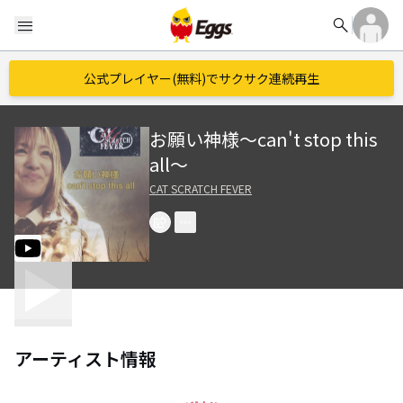
search
menu
公式プレイヤー(無料)でサクサク連続再生
お願い神様〜can't stop this
all〜
CAT SCRATCH FEVER
アーティスト情報