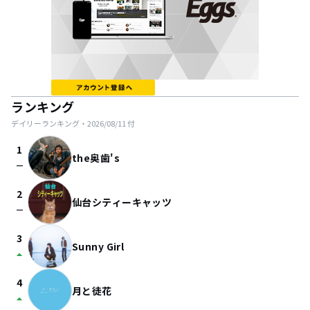
ランキング
デイリーランキング・
2026/08/11
付
1
the奥歯's
check_indeterminate_small
2
仙台シティーキャッツ
check_indeterminate_small
3
Sunny Girl
arrow_drop_up
4
月と徒花
arrow_drop_up