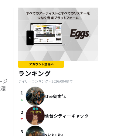
ランキング
ジ
デイリーランキング・
2026/08/08
付
に積
1
the奥歯's
arrow_drop_up
2
仙台シティーキャッツ
arrow_drop_down
3
Sick Lily