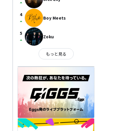
arrow_drop_up
4
Boy Meets
arrow_drop_up
5
Zoku
arrow_drop_up
もっと見る