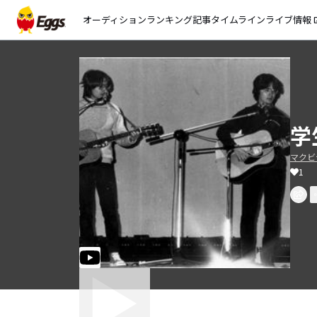
オーディション
ランキング
記事
タイムライン
ライブ情報
open_
学
マクビ
1