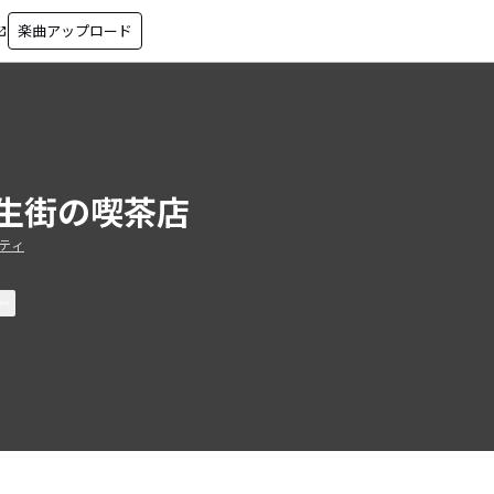
楽曲アップロード
in_new
生街の喫茶店
ティ