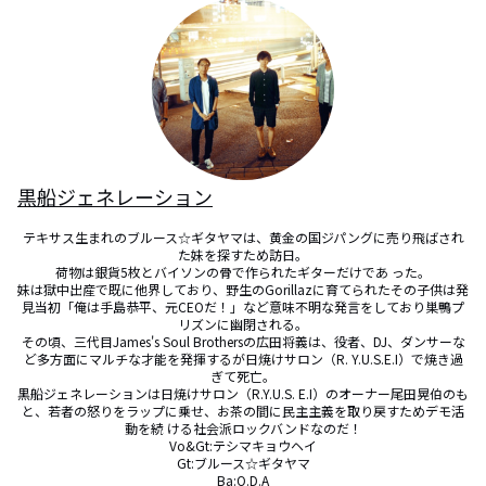
黒船ジェネレーション
テキサス生まれのブルース☆ギタヤマは、黄金の国ジパングに売り飛ばされ
た妹を探すため訪日。

荷物は銀貨5枚とバイソンの骨で作られたギターだけであ った。

妹は獄中出産で既に他界しており、野生のGorillazに育てられたその子供は発
見当初「俺は手島恭平、元CEOだ！」など意味不明な発言をしており巣鴨プ
リズンに幽閉される。

その頃、三代目James's Soul Brothersの広田将義は、役者、DJ、ダンサーな
ど多方面にマルチな才能を発揮するが日焼けサロン（R. Y.U.S.E.I）で焼き過
ぎて死亡。

黒船ジェネレーションは日焼けサロン（R.Y.U.S. E.I）のオーナー尾田晃伯のも
と、若者の怒りをラップに乗せ、お茶の間に民主主義を取り戻すためデモ活
動を続 ける社会派ロックバンドなのだ！

Vo&Gt:テシマキョウヘイ

Gt:ブルース☆ギタヤマ

Ba:O.D.A
