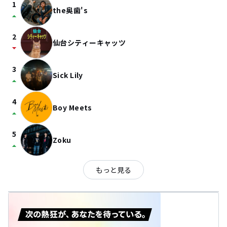
1
the奥歯's
arrow_drop_up
2
仙台シティーキャッツ
arrow_drop_down
3
Sick Lily
arrow_drop_up
4
Boy Meets
arrow_drop_up
5
Zoku
arrow_drop_up
もっと見る