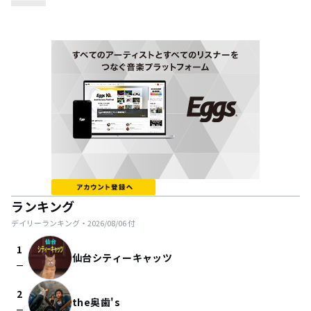
ランキング
デイリーランキング・
2026/08/06
付
1
仙台シティーキャッツ
check_indeterminate_small
2
the奥歯's
check_indeterminate_small