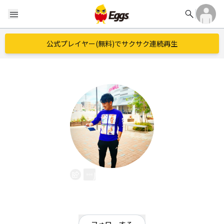
search
menu
公式プレイヤー(無料)でサクサク連続再生
川邊 雄介
EggsID：
ky19890912
3
フォロワー