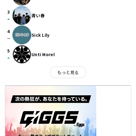
3
青い春
arrow_drop_up
4
Sick Lily
check_indeterminate_small
5
Unti Morel
arrow_drop_up
もっと見る