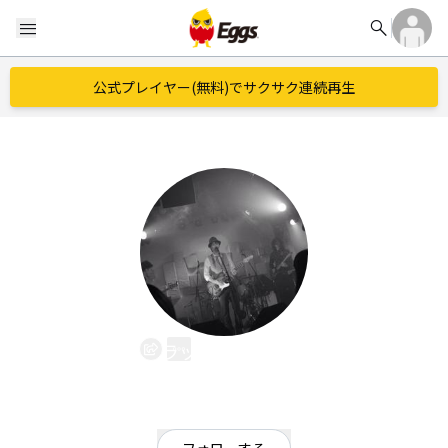
search
menu
公式プレイヤー(無料)でサクサク連続再生
ラックラスター
EggsID：
lackluster3p
0
フォロワー