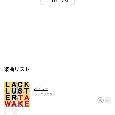
フォローする
東京都
OFFICIAL WEBSITE
2015年2月結成。学生時代からソロで活動していた宮城が昨年上京したのを
きっかけにバンド結成を決意。宮城の東京ライブ時にサポートメンバーとし
て活動していた宮崎(ex.フーバーオーバー)とともにバンドを結成。宮城はソ
ロでの活動も続け、フリーの作曲家としても活動する。(LiSA「雨上がりの空
とキミ」など)楽曲の完成度の高さと演奏力の高さ、宮城の毒のあるキャラク
ターに定評がある。
楽曲リスト
オノレー
ラックラスター