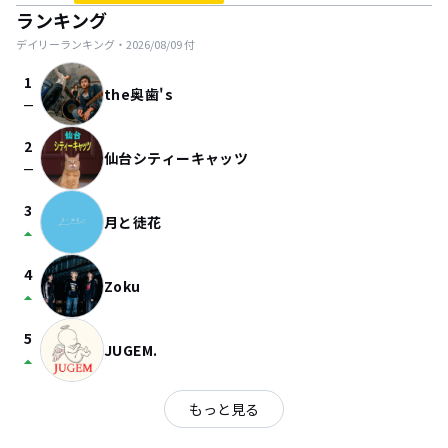
ランキング
デイリーランキング・
2026/08/09
付
1
the奥歯's
check_indeterminate_small
2
仙台シティーキャッツ
check_indeterminate_small
3
月と徒花
arrow_drop_up
4
Zoku
arrow_drop_up
5
JUGEM.
arrow_drop_up
もっと見る