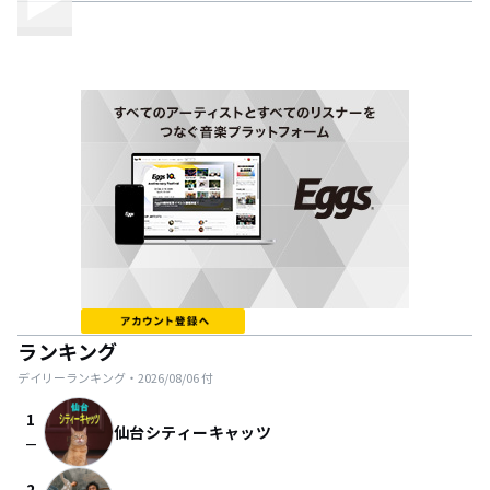
ランキング
デイリーランキング・
2026/08/06
付
1
仙台シティーキャッツ
check_indeterminate_small
2