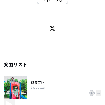
フォローする
大阪府
ポップ
/
オルタナティブ
/
ファンク
大阪を中心に活動する4人組バンド。
楽曲リスト
ほろ苦い
Lazy zuzu