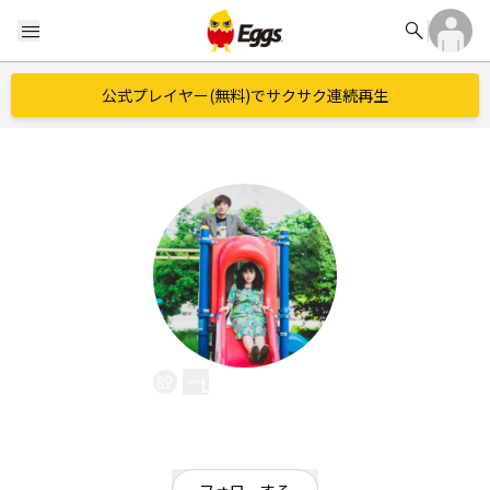
search
menu
公式プレイヤー(無料)でサクサク連続再生
Lazy zuzu
EggsID：
lazyzuzuinfo
2
フォロワー