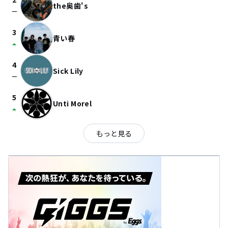
the奥歯's
check_indeterminate_small
3
青い春
arrow_drop_up
4
Sick Lily
check_indeterminate_small
5
Unti Morel
arrow_drop_up
もっと見る