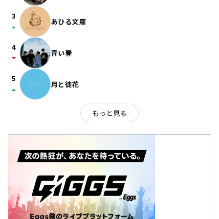
3
あひる文庫
arrow_drop_up
4
青い春
arrow_drop_down
5
月と徒花
arrow_drop_up
もっと見る