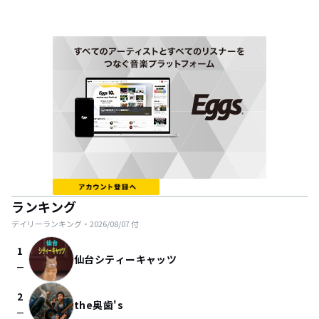
ランキング
デイリーランキング・
2026/08/07
付
1
仙台シティーキャッツ
check_indeterminate_small
2
the奥歯's
check_indeterminate_small