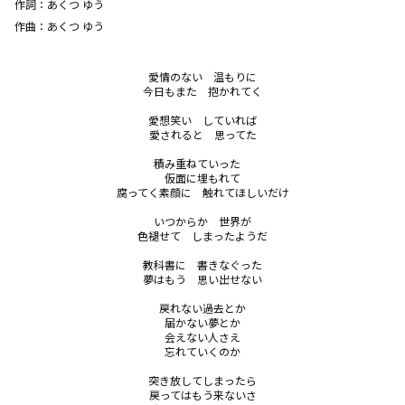
作詞：
あくつ ゆう
作曲：
あくつ ゆう
愛情のない　温もりに

今日もまた　抱かれてく

愛想笑い　していれば

愛されると　思ってた

積み重ねていった　

仮面に埋もれて

腐ってく素顔に　触れてほしいだけ

いつからか　世界が

色褪せて　しまったようだ

教科書に　書きなぐった

夢はもう　思い出せない

戻れない過去とか

届かない夢とか

会えない人さえ

忘れていくのか

突き放してしまったら

戻ってはもう来ないさ
