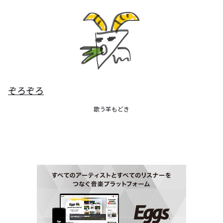
ぞろぞろ
歌う羊もどき