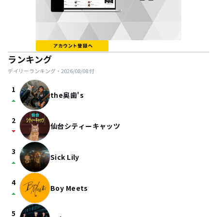
ランキング
デイリーランキング・
2026/08/08
付
1
the奥歯's
arrow_drop_up
2
仙台シティーキャッツ
arrow_drop_down
3
Sick Lily
arrow_drop_up
4
Boy Meets
arrow_drop_up
5