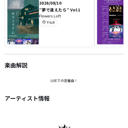
2026/08/10
”夢で逢えたら” Vol.1
Flowers Loft
location_on
下北沢
楽曲解説
LIVEでの定番曲！
アーティスト情報