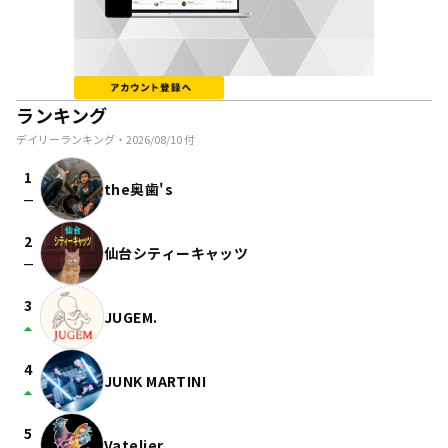
ランキング
デイリーランキング・
2026/08/10
付
1
the奥歯's
check_indeterminate_small
2
仙台シティーキャッツ
check_indeterminate_small
3
JUGEM.
arrow_drop_up
4
JUNK MARTINI
arrow_drop_up
5
Vatelier.