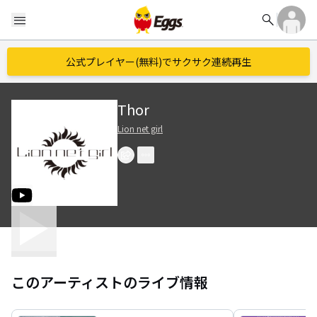
search
menu
公式プレイヤー(無料)でサクサク連続再生
Thor
Lion net girl
このアーティストのライブ情報