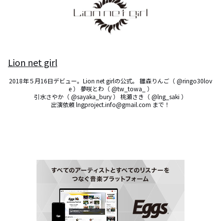
Lion net girl
2018年５月16日デビュー。Lion net girlの公式。 雛森りんご（ @ringo30lov
e ） 夢咲とわ（ @tw_towa_ ）

引水さやか（ @sayaka_bury ） 桃瀬さき（ @lng_saki ）

出演依頼 lngproject.info@gmail.com まで！