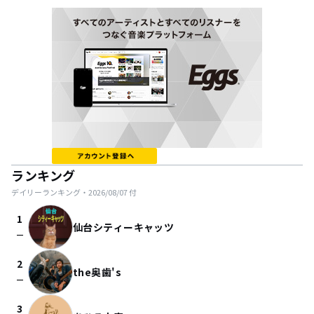
ランキング
デイリーランキング・
2026/08/07
付
1
仙台シティーキャッツ
check_indeterminate_small
2
the奥歯's
check_indeterminate_small
3