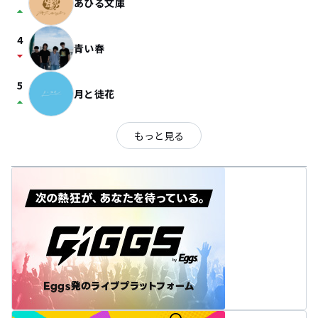
あひる文庫
arrow_drop_up
4
青い春
arrow_drop_down
5
月と徒花
arrow_drop_up
もっと見る