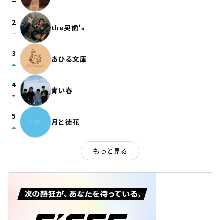
check_indeterminate_small
2
the奥歯's
check_indeterminate_small
3
あひる文庫
arrow_drop_up
4
青い春
arrow_drop_down
5
月と徒花
arrow_drop_up
もっと見る