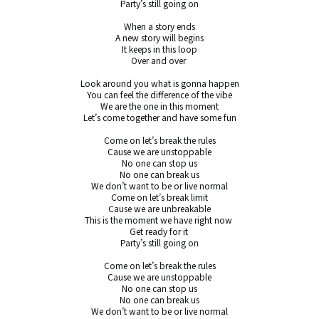
Party’s still going on

When a story ends

A new story will begins

It keeps in this loop

Over and over 

Look around you what is gonna happen

You can feel the difference of the vibe

We are the one in this moment

Let’s come together and have some fun

Come on let’s break the rules

Cause we are unstoppable

No one can stop us

No one can break us

We don’t want to be or live normal

Come on let’s break limit

Cause we are unbreakable

This is the moment we have right now 

Get ready for it 

Party’s still going on

Come on let’s break the rules

Cause we are unstoppable

No one can stop us

No one can break us

We don’t want to be or live normal
