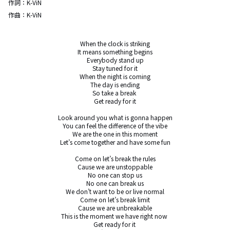
作詞：
K-ViN
作曲：
K-ViN
When the clock is striking

It means something begins

Everybody stand up

Stay tuned for it

When the night is coming

The day is ending

So take a break 

Get ready for it

Look around you what is gonna happen

You can feel the difference of the vibe

We are the one in this moment

Let’s come together and have some fun

Come on let’s break the rules

Cause we are unstoppable

No one can stop us

No one can break us

We don’t want to be or live normal

Come on let’s break limit

Cause we are unbreakable

This is the moment we have right now 

Get ready for it 
