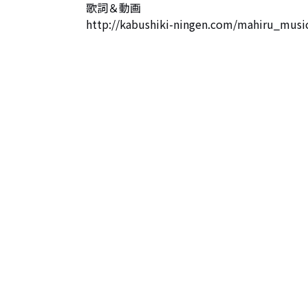
歌詞＆動画

http://kabushiki-ningen.com/mahiru_musi