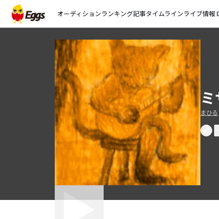
オーディション
ランキング
記事
タイムライン
ライブ情報
open_
ミ
まひる