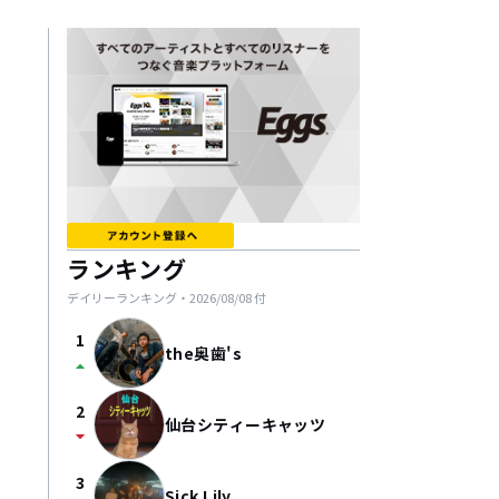
ランキング
デイリーランキング・
2026/08/08
付
1
the奥歯's
arrow_drop_up
2
仙台シティーキャッツ
arrow_drop_down
3
Sick Lily