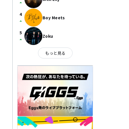
arrow_drop_up
4
Boy Meets
arrow_drop_up
5
Zoku
arrow_drop_up
もっと見る