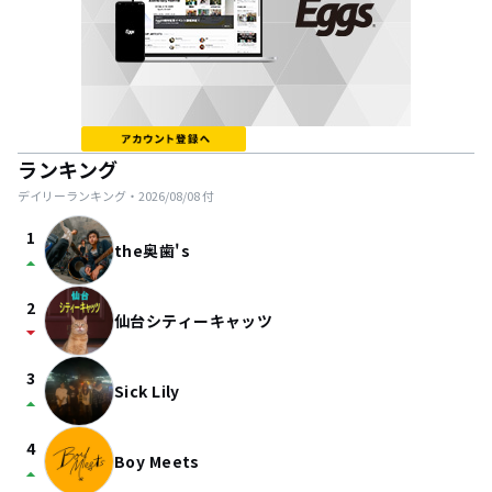
ランキング
デイリーランキング・
2026/08/08
付
1
the奥歯's
arrow_drop_up
2
仙台シティーキャッツ
arrow_drop_down
3
Sick Lily
arrow_drop_up
4
Boy Meets
arrow_drop_up