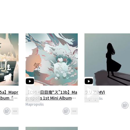
5a】Mapr
【C96 4日目南"ス"13b】Ma
ラリア(MV)
 Album「類
propolis 1st Mini Album
Mapropolis
ード】
「気流」【クロスフェー
Mapropolis
ド】