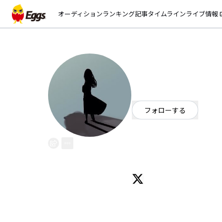
オーディション
ランキング
記事
タイムライン
ライブ情報
open_
Mapropolis
EggsID：
mapropolis
70
フォロワー
フォローする
福島県
OFFICIAL WEBSITE
新世代クリエイターユニット、Maprop
@shake_73(VOCALOID)、@toutet