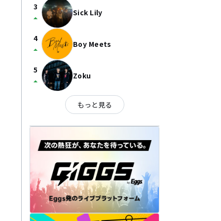
3
Sick Lily
arrow_drop_up
4
Boy Meets
arrow_drop_up
5
Zoku
arrow_drop_up
もっと見る