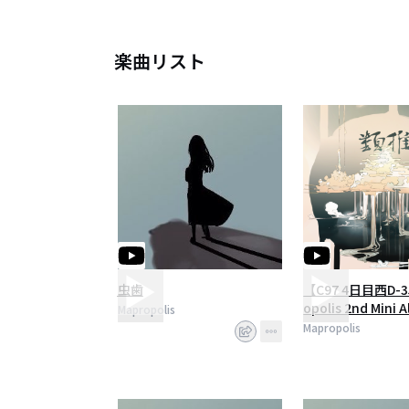
楽曲リスト
虫歯
【C97 4日目西D-3
opolis 2nd Mini
Mapropolis
推」【クロスフェ
Mapropolis