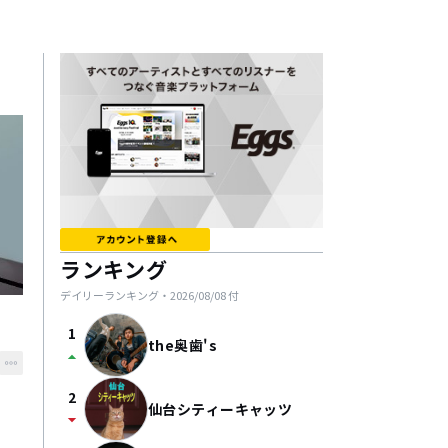
ランキング
デイリーランキング・
2026/08/08
付
1
the奥歯's
arrow_drop_up
2
仙台シティーキャッツ
arrow_drop_down