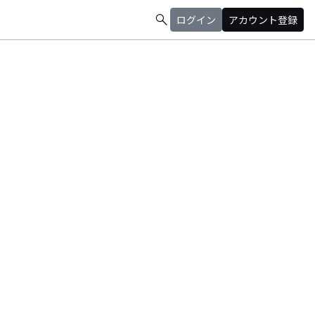
search
ログイン
アカウント登録
@mapimapi_piano(Key、音楽)、