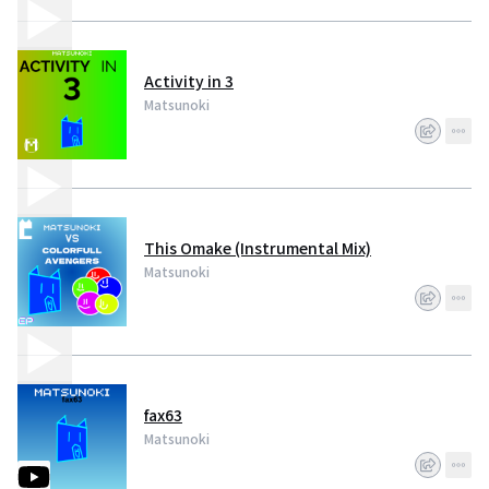
Activity in 3
Matsunoki
This Omake (Instrumental Mix)
Matsunoki
fax63
Matsunoki