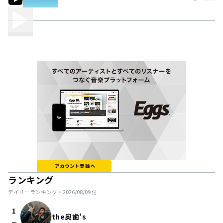
ランキング
デイリーランキング・
2026/08/09
付
1
the奥歯's
check_indeterminate_small