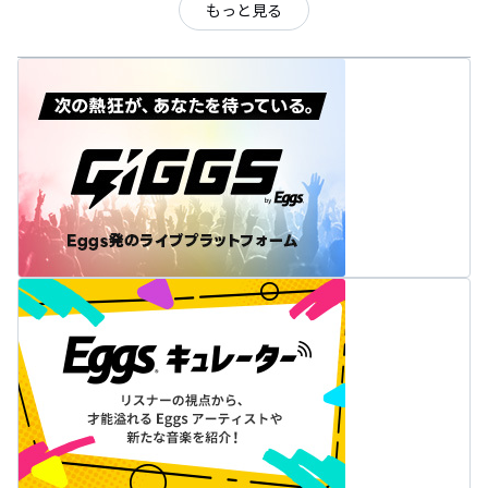
もっと見る