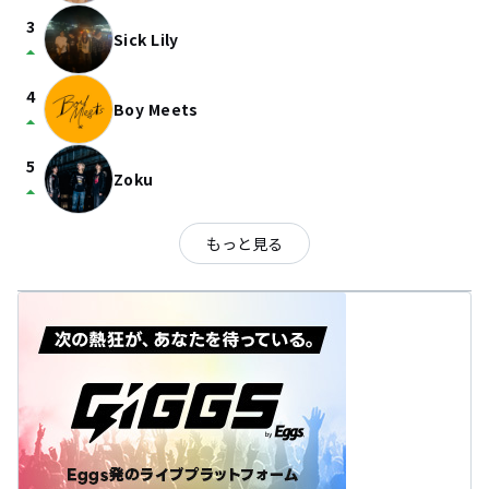
3
Sick Lily
arrow_drop_up
4
Boy Meets
arrow_drop_up
5
Zoku
arrow_drop_up
もっと見る