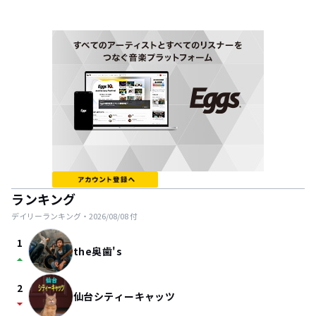
ランキング
デイリーランキング・
2026/08/08
付
1
the奥歯's
arrow_drop_up
2
仙台シティーキャッツ
arrow_drop_down