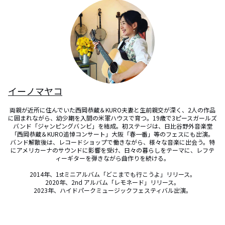
イーノマヤコ
両親が近所に住んでいた西岡恭蔵＆KURO夫妻と生前親交が深く、2人の作品
に囲まれながら、幼少期を入間の米軍ハウスで育つ。19歳で3ピースガールズ
バンド「ジャンピングバンビ」を結成。初ステージは、日比谷野外音楽堂
「西岡恭蔵＆KURO追悼コンサート」大阪「春一番」等のフェスにも出演。

バンド解散後は、レコードショップで働きながら、様々な音楽に出会う。特
にアメリカーナのサウンドに影響を受け、日々の暮らしをテーマに、レフテ
ィーギターを弾きながら曲作りを続ける。

2014年、1stミニアルバム「どこまでも行こうよ」リリース。

2020年、2nd アルバム「レモネード」リリース。

2023年、ハイドパークミュージックフェスティバル出演。