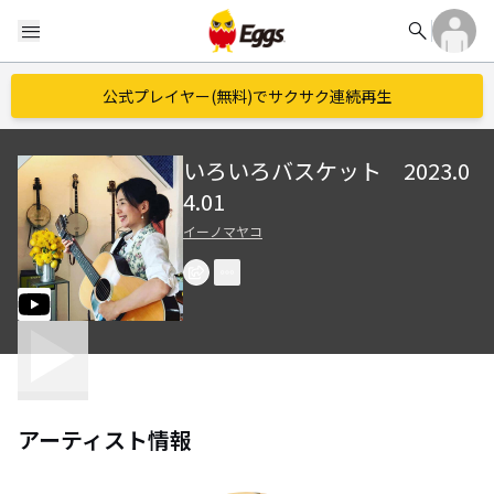
search
menu
公式プレイヤー(無料)でサクサク連続再生
いろいろバスケット 2023.0
4.01
イーノマヤコ
アーティスト情報