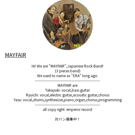
MAYFAIR
Hi! We are "MAYFAIR",Japanese Rock Band!

(3 pieces band)

We used to name as "ERA" long ago.

------------------------------------------------------

MAYFAIR are

Takayuki: vocal,bass guitar

Ryuichi: vocal,electric guitar,acoustic guitar,chorus

Yasu: vocal,drums,synthesizer,piano,organ,chorus,programming

------------------------------------------------------

all copy right: emperor record

対バン募集中！