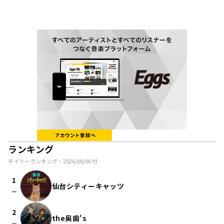
ランキング
デイリーランキング・
2026/08/06
付
1
仙台シティーキャッツ
check_indeterminate_small
2
the奥歯's