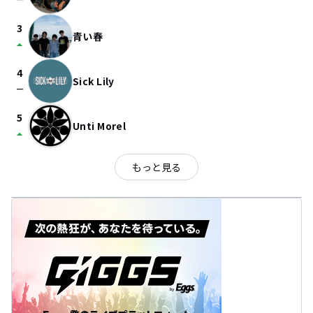
check_indeterminate_small
3
青い春
arrow_drop_up
4
Sick Lily
check_indeterminate_small
5
Unti Morel
arrow_drop_up
もっと見る