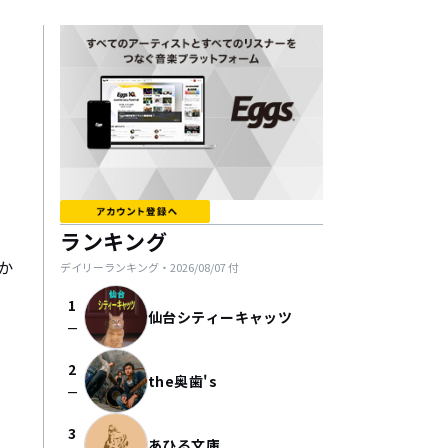
ランキング
か
デイリーランキング・
2026/08/07
付
1
仙台シティーキャッツ
check_indeterminate_small
2
the奥歯's
check_indeterminate_small
3
あひる文庫