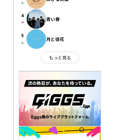
arrow_drop_up
4
青い春
arrow_drop_down
5
月と徒花
arrow_drop_up
もっと見る