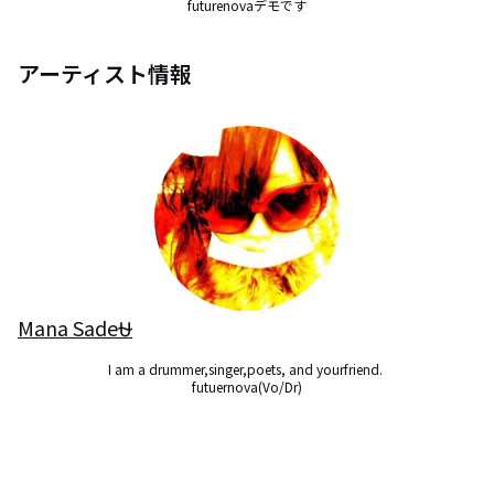
futurenovaデモです
アーティスト情報
Mana Sade⛎
I am a drummer,singer,poets, and yourfriend. 

futuernova(Vo/Dr)