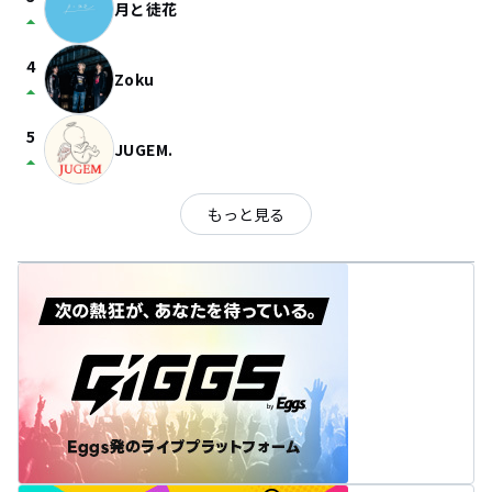
月と徒花
arrow_drop_up
4
Zoku
arrow_drop_up
5
JUGEM.
arrow_drop_up
もっと見る