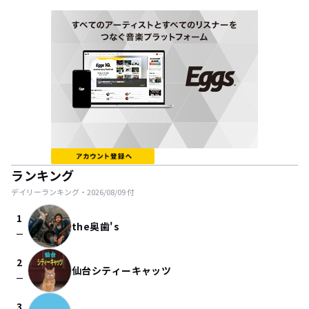
ランキング
デイリーランキング・
2026/08/09
付
1
the奥歯's
check_indeterminate_small
2
仙台シティーキャッツ
check_indeterminate_small
3