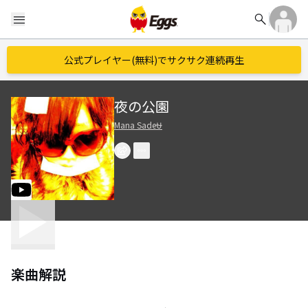
search
menu
公式プレイヤー(無料)でサクサク連続再生
夜の公園
Mana Sade⛎
楽曲解説