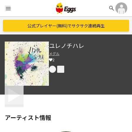
search
menu
公式プレイヤー(無料)でサクサク連続再生
ユレノチハレ
メグル
2
アーティスト情報