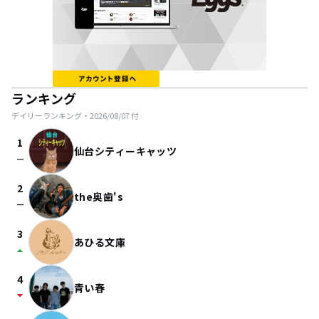
ランキング
デイリーランキング・
2026/08/07
付
1
仙台シティーキャッツ
check_indeterminate_small
2
the奥歯's
check_indeterminate_small
3
あひる文庫
arrow_drop_up
4
青い春
arrow_drop_down