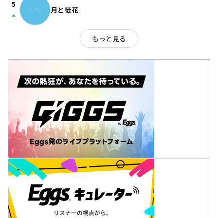
5
月と徒花
arrow_drop_up
もっと見る