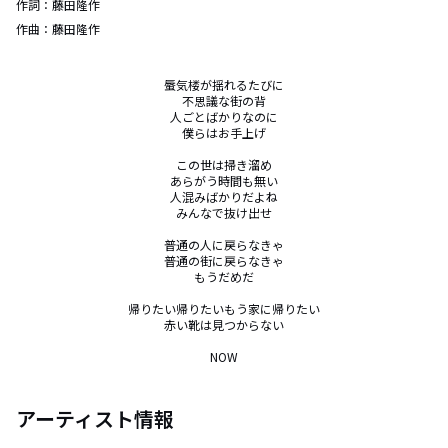
作詞：
藤田隆作
作曲：
藤田隆作
蜃気楼が揺れるたびに

不思議な街の背

人ごとばかりなのに

僕らはお手上げ

この世は掃き溜め

あらがう時間も無い

人混みばかりだよね

みんなで抜け出せ

普通の人に戻らなきゃ

普通の街に戻らなきゃ

もうだめだ

帰りたい帰りたいもう家に帰りたい

赤い靴は見つからない

NOW
アーティスト情報