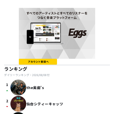
ランキング
デイリーランキング・
2026/08/08
付
1
the奥歯's
arrow_drop_up
2
仙台シティーキャッツ
arrow_drop_down