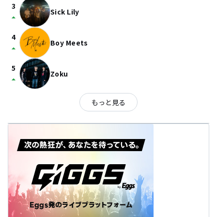
3
Sick Lily
arrow_drop_up
4
Boy Meets
arrow_drop_up
5
Zoku
arrow_drop_up
もっと見る