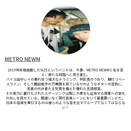
METRO NEWM
2019年本格始動したSIZEというバンドは、今春、METRO NEWMと名を変
え、新たな段階へと突き進む。

バイス田中レイの暴れ狂う強大なドラミング、林匠真のうねり、鞭打つベー
スライン、そして藤田隆作の万華鏡を見ているかのようなギターの音色に、
若者の代弁者たる気質を備えた優れた言語感覚。

その実力に裏打ちされたステージングは既に大衆をも圧倒する現象への変化
の兆しを見せている。間違いなく現代音楽シーンにおいて最重要バンドだ。

日本の音楽を牽引するのは彼らのような音を出すグループでなくてはならな
い！