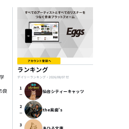
ランキング
学
デイリーランキング・
2026/08/07
付
1
の良
仙台シティーキャッツ
check_indeterminate_small
2
the奥歯's
check_indeterminate_small
3
あひる文庫