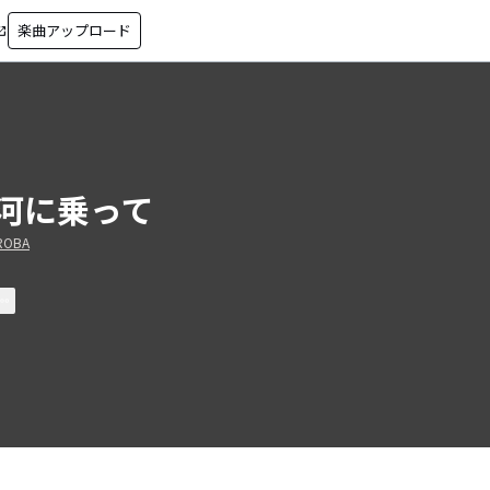
楽曲アップロード
in_new
河に乗って
ROBA