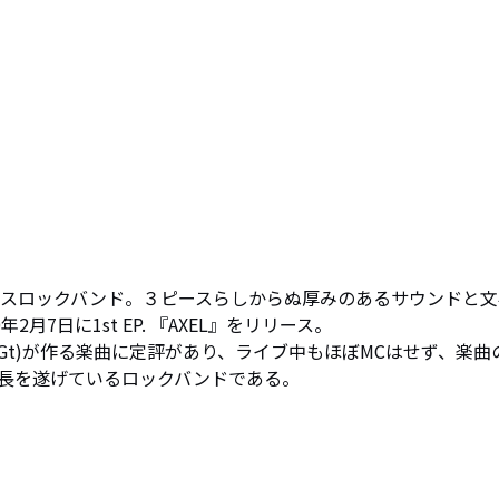
ピースロックバンド。３ピースらしからぬ厚みのあるサウンドと文
7日に1st EP. 『AXEL』をリリース。

/Gt)が作る楽曲に定評があり、ライブ中もほぼMCはせず、楽曲
長を遂げているロックバンドである。