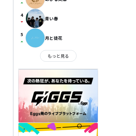
arrow_drop_up
4
青い春
arrow_drop_down
5
月と徒花
arrow_drop_up
もっと見る