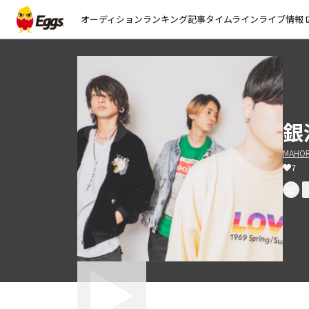
オーディション
ランキング
記事
タイムライン
ライブ情報
open_
銀
MAHO
7