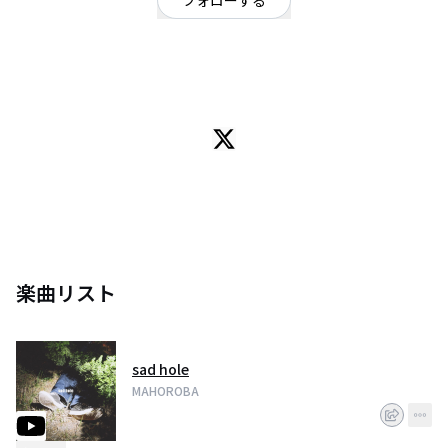
フォローする
福岡県
オルタナティブ
2017年、結成。福岡を中心に活動中の３ピースロックバンド。３ピースらし
からぬ厚みのあるサウンドと文学的な歌詞を武器に福岡を中心に活動中。
2020年2月7日に1st EP. 『AXEL』をリリース。
音楽に対して雑食、且つ貪欲が故、犬丸(Vo/Gt)が作る楽曲に定評があり、ラ
イブ中もほぼMCはせず、楽曲の良さだけでフロアを納得させる。今まさに急
成長を遂げているロックバンドである。
楽曲リスト
sad hole
MAHOROBA