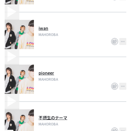
iwan
MAHOROBA
pioneer
MAHOROBA
不摂生のテーマ
MAHOROBA