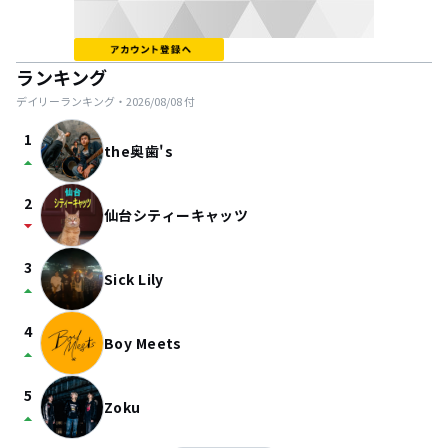
ランキング
デイリーランキング・
2026/08/08
付
1
the奥歯's
arrow_drop_up
2
仙台シティーキャッツ
arrow_drop_down
3
Sick Lily
arrow_drop_up
4
Boy Meets
arrow_drop_up
5
Zoku
arrow_drop_up