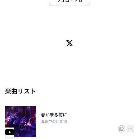
フォローする
東京都
OFFICIAL WEBSITE
ジャズ・ブルース・ロック等に影響を受けながら独自の世界観を追求する実
力者の４人。
歌詞は全て日本語で書かれており詩の世界観、楽曲、サウンドは彼等が歩ん
できた足跡を意味する。
映画音楽への楽曲提供、路上パフォーマンス、コンスタントな音源リリース
からその名を轟かせ、
一度聴けば忘れられない心に残る響きを持っている。
存在することの危うさに最後の瞬間まで燃え尽きる彼等に今後とも目が離せ
ない。
楽曲リスト
春が来る前に
真夜中の月劇場