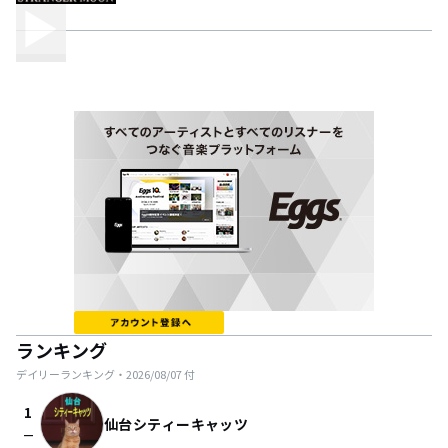
ランキング
デイリーランキング・
2026/08/07
付
1
仙台シティーキャッツ
check_indeterminate_small