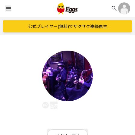
search
menu
公式プレイヤー(無料)でサクサク連続再生
真夜中の月劇場
EggsID：
midnightmoontheater
3
フォロワー