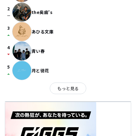
2
the奥歯's
check_indeterminate_small
3
あひる文庫
arrow_drop_up
4
青い春
arrow_drop_down
5
月と徒花
arrow_drop_up
もっと見る