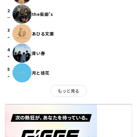
2
the奥歯's
check_indeterminate_small
3
あひる文庫
arrow_drop_up
4
青い春
arrow_drop_down
5
月と徒花
arrow_drop_up
もっと見る