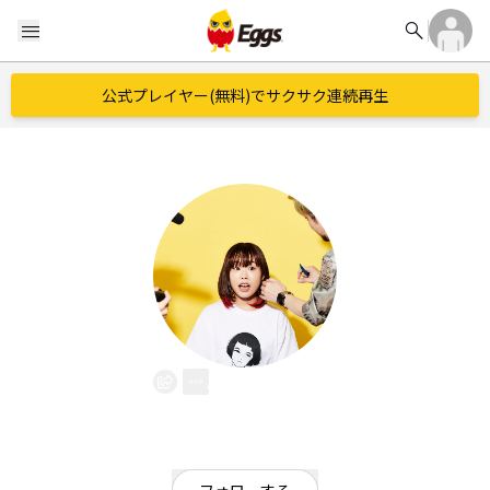
search
menu
公式プレイヤー(無料)でサクサク連続再生
小林未奈
EggsID：
minakobayashi
100
フォロワー