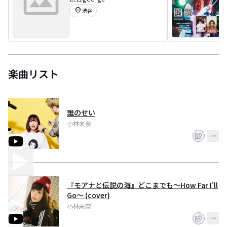
location_on
渋谷
楽曲リスト
誰のせい
小林未奈
『モアナと伝説の海』どこまでも～How Far I'll
Go～ (cover)
小林未奈