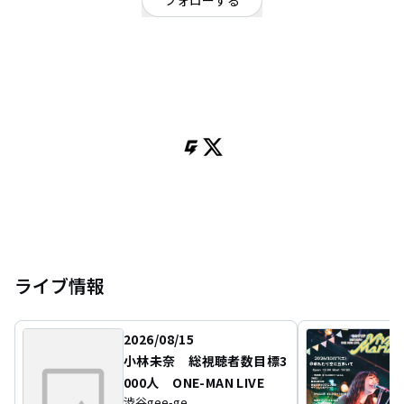
フォローする
滋賀県
シンガーソングライター
/
ポップ
OFFICIAL WEBSITE
赤いギターの歌唄い。
ピュアなメロディと歌詞によって繰り広げら れる唯一無二の世界観は、
人間らしく生きる複雑な心とシンクロする。
無邪気なキャラクターから放たれた変幻自在なその声に、
多くの人が足を止める 実力派シンガーソングライター。
ライブ情報
2026/08/15
小林未奈 総視聴者数目標3
000人 ONE-MAN LIVE
渋谷gee-ge