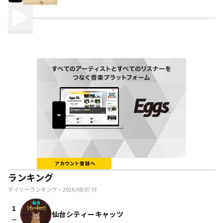
ランキング
デイリーランキング・
2026/08/07
付
1
仙台シティーキャッツ
check_indeterminate_small