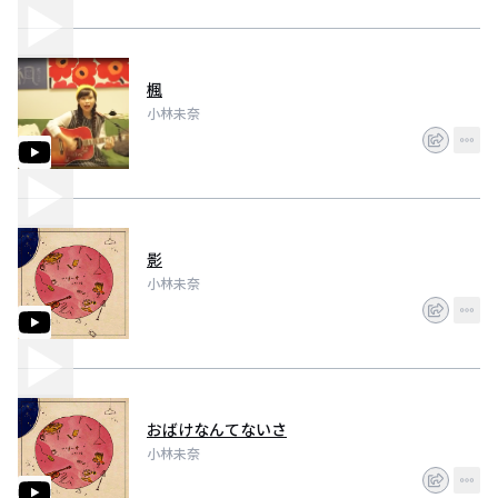
楓
小林未奈
影
小林未奈
おばけなんてないさ
小林未奈