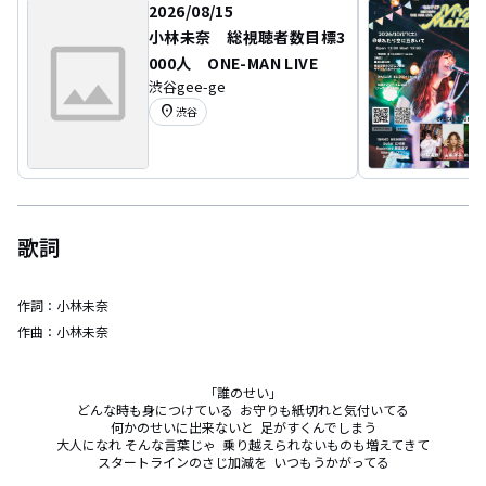
2026/08/15
小林未奈 総視聴者数目標3
000人 ONE-MAN LIVE
渋谷gee-ge
location_on
渋谷
歌詞
作詞：
小林未奈
作曲：
小林未奈
「誰のせい」

どんな時も身につけている  お守りも紙切れと気付いてる

何かのせいに出来ないと  足がすくんでしまう

大人になれ そんな言葉じゃ  乗り越えられないものも増えてきて

スタートラインのさじ加減を  いつもうかがってる
