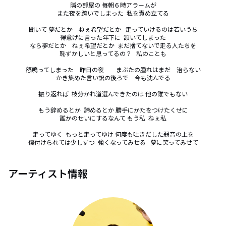
隣の部屋の 毎朝６時アラームが

また夜を跨いでしまった  私を責め立てる

聞いて 夢だとか　ねぇ希望だとか   走っていけるのは若いうち

得意げに言った年下に  頷いてしまった

なら夢だとか　ねぇ希望だとか  まだ捨てないで走る人たちを

恥ずかしいと思ってるの？   私のことも

怒鳴ってしまった　昨日の夜　　まぶたの腫れはまだ　治らない

かき集めた言い訳の後ろで　今も沈んでる

振り返れば  枝分かれ道選んできたのは 他の誰でもない

もう辞めるとか  諦めるとか 勝手にかたをつけたくせに

誰かのせいにするなんて もう私  ねぇ私

走ってゆく  もっと走ってゆけ 何度も吐きだした弱音の上を

傷付けられては少しずつ  強くなってみせる   夢に笑ってみせて
アーティスト情報