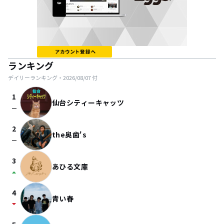
ランキング
デイリーランキング・
2026/08/07
付
1
仙台シティーキャッツ
check_indeterminate_small
2
the奥歯's
check_indeterminate_small
3
あひる文庫
arrow_drop_up
4
青い春
arrow_drop_down