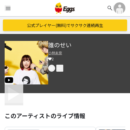
search
menu
公式プレイヤー(無料)でサクサク連続再生
誰のせい
小林未奈
2
このアーティストのライブ情報