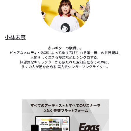
小林未奈
赤いギターの歌唄い。

ピュアなメロディと歌詞によって繰り広げら れる唯一無二の世界観は、

人間らしく生きる複雑な心とシンクロする。

無邪気なキャラクターから放たれた変幻自在なその声に、

多くの人が足を止める 実力派シンガーソングライター。