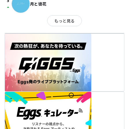
5
月と徒花
arrow_drop_up
もっと見る