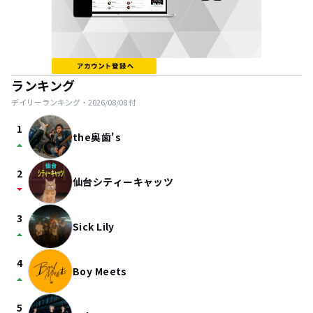
ランキング
デイリーランキング・
2026/08/08
付
1
the奥歯's
arrow_drop_up
2
仙台シティーキャッツ
arrow_drop_down
3
Sick Lily
arrow_drop_up
4
Boy Meets
arrow_drop_up
5