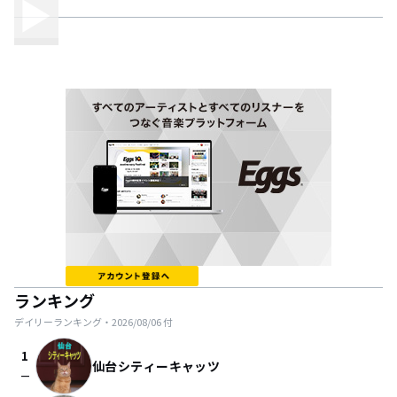
ランキング
デイリーランキング・
2026/08/06
付
1
仙台シティーキャッツ
check_indeterminate_small