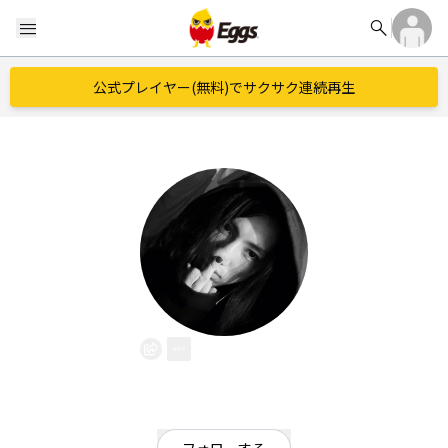
search
menu
公式プレイヤー(無料)でサクサク連続再生
Licht
EggsID：
mitsuakari66
1
フォロワー