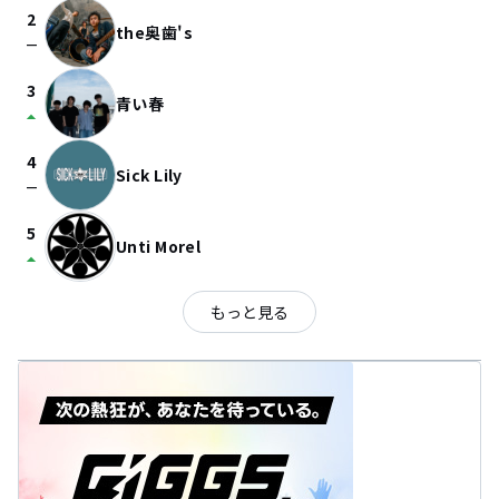
2
the奥歯's
check_indeterminate_small
3
青い春
arrow_drop_up
4
Sick Lily
check_indeterminate_small
5
Unti Morel
arrow_drop_up
もっと見る