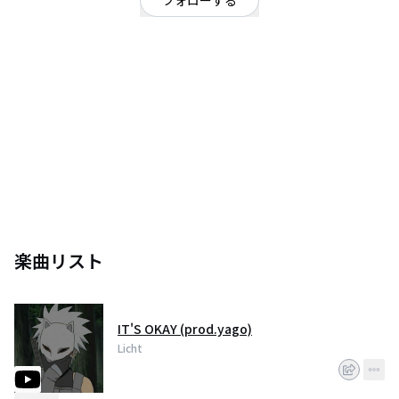
フォローする
東京都
ヒップホップ・ラップ
/
オルタナティブ
OFFICIAL WEBSITE
・Licht
SoundCloud : https://soundcloud.com/mitsuakari
Instagram : https://www.instagram.com/licht_66/?hl=ja
Twitter : https://twitter.com/mitsuakari66
楽曲リスト
IT'S OKAY (prod.yago)
Licht