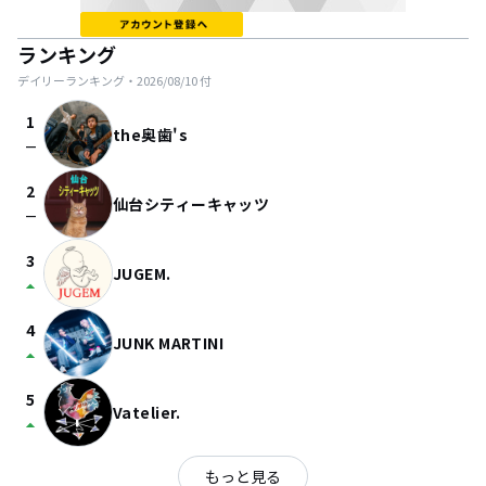
ランキング
デイリーランキング・
2026/08/10
付
1
the奥歯's
check_indeterminate_small
2
仙台シティーキャッツ
check_indeterminate_small
3
JUGEM.
arrow_drop_up
4
JUNK MARTINI
arrow_drop_up
5
Vatelier.
arrow_drop_up
もっと見る