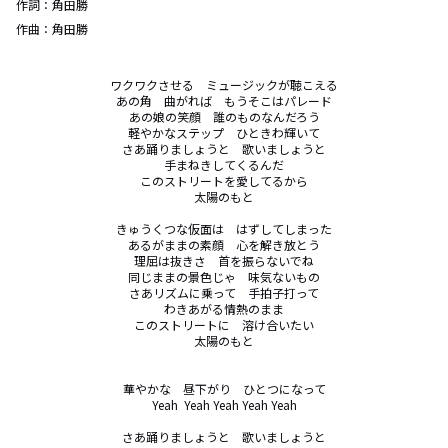
作詞：
角田勝
作曲：
角田勝
ワクワクさせる　ミュージックが聴こえる

あの角　曲がれば　もうそこはパレード

あの娘の笑顔　誰のものなんだろう

軽やかなステップ　ひときわ輝いて

さあ踊りましょうと　歌いましょうと

手まねきしてくるんだ

このストリートを愛してるから

太陽のもと

きゅうくつな仮面は　はずしてしまった

あるがままの素顔　心を解き放とう

理屈は抜きさ　首を振らないでね

同じままの景色じゃ　味気ないもの

さあリズムに乗って　手拍子打って

わきあがる情熱のまま

このストリートに　溶け合いたい

太陽のもと

華やかな　昼下がり　ひとつになって

Yeah  Yeah Yeah Yeah Yeah

さあ踊りましょうと　歌いましょうと
