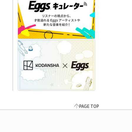
PAGE TOP