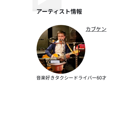
アーティスト情報
カブケン
音楽好きタクシードライバー60才