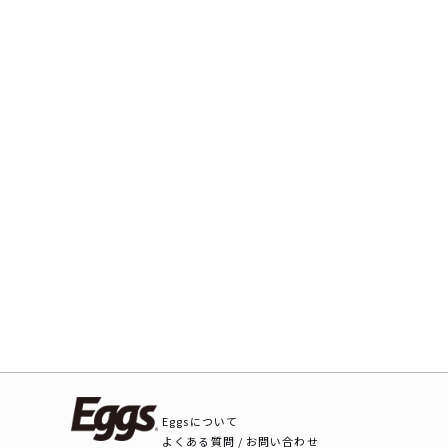
Eggsについて
よくある質問 / お問い合わせ