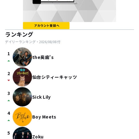
ランキング
デイリーランキング・
2026/08/08
付
1
the奥歯's
arrow_drop_up
2
仙台シティーキャッツ
arrow_drop_down
3
Sick Lily
arrow_drop_up
4
Boy Meets
arrow_drop_up
5
Zoku