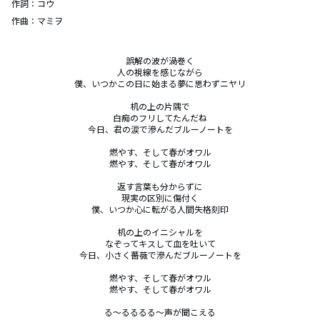
作詞：
コウ
作曲：
マミヲ
誤解の波が渦巻く

人の視線を感じながら

僕、いつかこの日に始まる夢に思わずニヤリ

机の上の片隅で

白痴のフリしてたんだね

今日、君の涙で滲んだブルーノートを

燃やす、そして春がオワル

燃やす、そして春がオワル

返す言葉も分からずに

現実の区別に傷付く

僕、いつか心に転がる人間失格刻印

机の上のイニシャルを

なぞってキスして血を吐いて

今日、小さく薔薇で滲んだブルーノートを

燃やす、そして春がオワル

燃やす、そして春がオワル

る～るるるる～声が聞こえる
