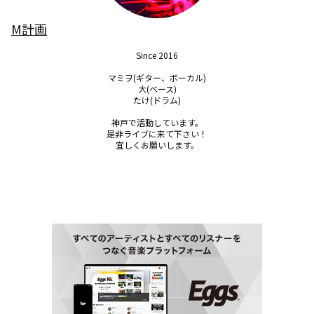
M計画
Since 2016

マミヲ(ギター、ボーカル)

大(ベース)

たけ(ドラム)

神戸で活動しています。

是非ライブに来て下さい！

宜しくお願いします。