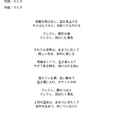
作詞：
マミヲ
作曲：
マミヲ
部屋を飛び出し、空を見上げる

キミはもう大人、何処へでも行ける

クレクレ、無欠の身

クレクレ、飛びこむ勇気

それでも世界は、あまりに広くて

眩しい光を、背中に感じる

死線をくぐり、生き長らえて

やがて来る時を、受け入れる為に

落ちている夢、拾い集めて

空き瓶に入れ、ポケットの中

クレクレ、鋼のつばさ

クレクレ、羽ばたく勇気

２月の空気は、あまりに冷たくて

背中を丸めて、歩いているけど
