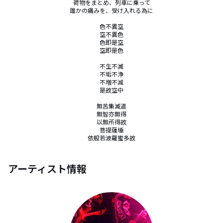
荷物をまとめ、列車に乗って

誰かの痛みを、受け入れる為に

色不異空

空不異色

色即是空

空即是色

不生不滅

不垢不浄

不増不減

是故空中

無苦集滅道

無智亦無得

以無所得故

菩提薩埵

依般若波羅蜜多故
アーティスト情報