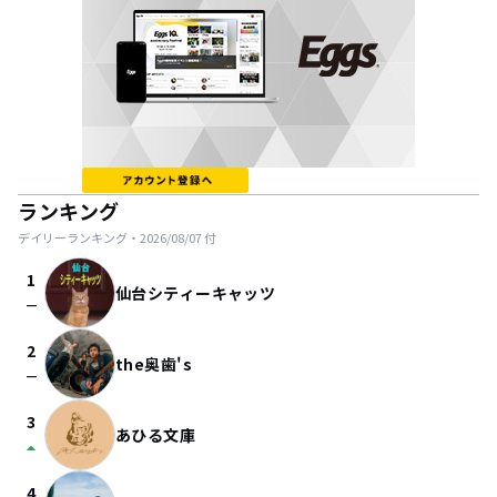
ランキング
デイリーランキング・
2026/08/07
付
1
仙台シティーキャッツ
check_indeterminate_small
2
the奥歯's
check_indeterminate_small
3
あひる文庫
arrow_drop_up
4