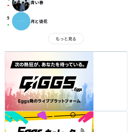
青い春
arrow_drop_down
5
月と徒花
arrow_drop_up
もっと見る