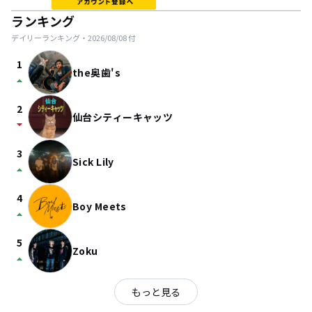
ランキング
デイリーランキング・
2026/08/08
付
1
the奥歯's
arrow_drop_up
2
仙台シティーキャッツ
arrow_drop_down
3
Sick Lily
arrow_drop_up
4
Boy Meets
arrow_drop_up
5
Zoku
arrow_drop_up
もっと見る