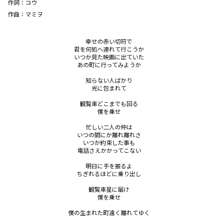
作詞：
コウ
作曲：
マミヲ
幸せの赤い切符で

君を何処へ連れて行こうか

いつか見た映画に出ていた

あの町に行ってみようか

知らない人ばかり

光に包まれて

観覧車どこまでも回る

僕を乗せ

忙しい二人の仲は

いつの間にか離れ離れさ

いつか約束した事も

電話さえかかってこない

明日に手を振るよ

ちぎれるほどに乗り出し

観覧車星に届け

僕を乗せ

僕の生まれた町遠く離れてゆく
