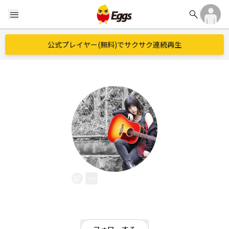
search
menu
公式プレイヤー(無料)でサクサク連続再生
松岡美空
EggsID：
mkmn12
17
フォロワー