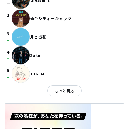
the奥歯's
check_indeterminate_small
2
仙台シティーキャッツ
check_indeterminate_small
3
月と徒花
arrow_drop_up
4
Zoku
arrow_drop_up
5
JUGEM.
arrow_drop_up
もっと見る