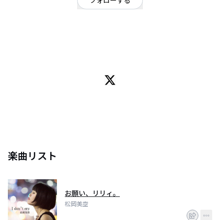
フォローする
東京都
シンガーソングライター
/
シンガーソングライター
OFFICIAL WEBSITE
京都出身湘南在住のシンガーソングライター。マツオカミクと読みます。
忘れたくなくて、忘れてほしくなくて自分でつくった歌をギターと声に乗せ
て歌っています。
どこかなつかしい歌謡曲テイストなメロディーとフレーズによって変わる声
色が特徴的。
都内・横浜を中心に精力的に活動中。
私はここにいます！見つけてください！
楽曲リスト
お願い、リリィ。
松岡美空