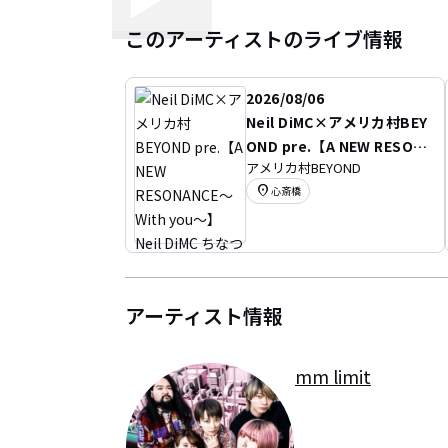
このアーティストのライブ情報
2026/08/06
Neil DiMC×アメリカ村BEY
OND pre.【A NEW RESON
アメリカ村BEYOND
ANCE〜With you〜】Neil
location_on
心斎橋
DiMC ちなつ生誕2026
アーティスト情報
mm limit