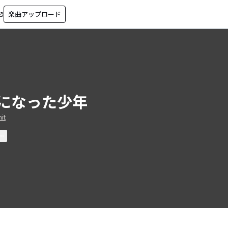
楽曲アップロード
in_new
になった少年
it