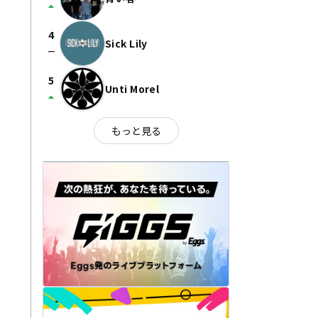
arrow_drop_up
4
Sick Lily
check_indeterminate_small
5
Unti Morel
arrow_drop_up
もっと見る