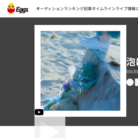
オーディション
ランキング
記事
タイムライン
ライブ情報
open_
泡
mm lim