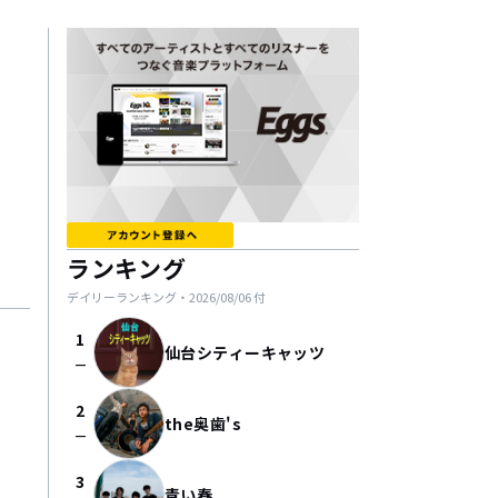
ランキング
デイリーランキング・
2026/08/06
付
1
仙台シティーキャッツ
check_indeterminate_small
2
the奥歯's
check_indeterminate_small
3
青い春