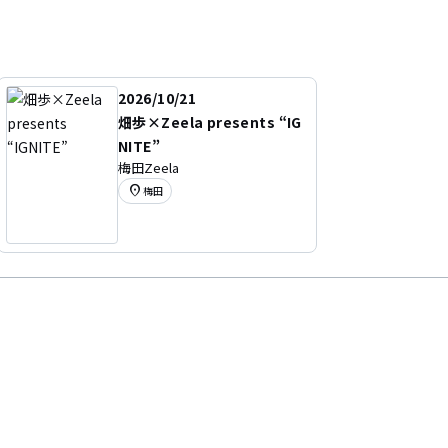
2026/10/21
畑歩×Zeela presents “IG
NITE”
梅田Zeela
location_on
梅田